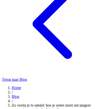
Terug naar Blog
Home
/
Blog
/
Zo versla je tv-uitstel: hoe je series inzet om langere