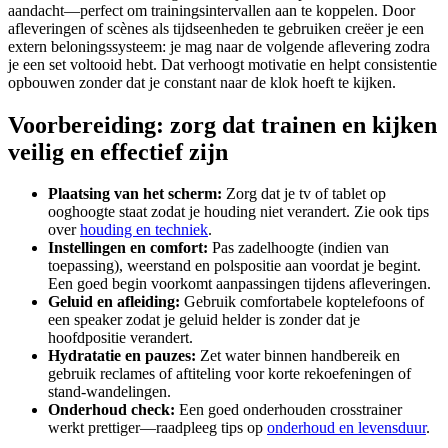
aandacht—perfect om trainingsintervallen aan te koppelen. Door
afleveringen of scènes als tijdseenheden te gebruiken creëer je een
extern beloningssysteem: je mag naar de volgende aflevering zodra
je een set voltooid hebt. Dat verhoogt motivatie en helpt consistentie
opbouwen zonder dat je constant naar de klok hoeft te kijken.
Voorbereiding: zorg dat trainen en kijken
veilig en effectief zijn
Plaatsing van het scherm:
Zorg dat je tv of tablet op
ooghoogte staat zodat je houding niet verandert. Zie ook tips
over
houding en techniek
.
Instellingen en comfort:
Pas zadelhoogte (indien van
toepassing), weerstand en polspositie aan voordat je begint.
Een goed begin voorkomt aanpassingen tijdens afleveringen.
Geluid en afleiding:
Gebruik comfortabele koptelefoons of
een speaker zodat je geluid helder is zonder dat je
hoofdpositie verandert.
Hydratatie en pauzes:
Zet water binnen handbereik en
gebruik reclames of aftiteling voor korte rekoefeningen of
stand-wandelingen.
Onderhoud check:
Een goed onderhouden crosstrainer
werkt prettiger—raadpleeg tips op
onderhoud en levensduur
.