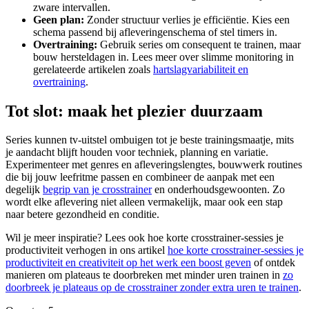
zware intervallen.
Geen plan:
Zonder structuur verlies je efficiëntie. Kies een
schema passend bij afleveringenschema of stel timers in.
Overtraining:
Gebruik series om consequent te trainen, maar
bouw hersteldagen in. Lees meer over slimme monitoring in
gerelateerde artikelen zoals
hartslagvariabiliteit en
overtraining
.
Tot slot: maak het plezier duurzaam
Series kunnen tv-uitstel ombuigen tot je beste trainingsmaatje, mits
je aandacht blijft houden voor techniek, planning en variatie.
Experimenteer met genres en afleveringslengtes, bouwwerk routines
die bij jouw leefritme passen en combineer de aanpak met een
degelijk
begrip van je crosstrainer
en onderhoudsgewoonten. Zo
wordt elke aflevering niet alleen vermakelijk, maar ook een stap
naar betere gezondheid en conditie.
Wil je meer inspiratie? Lees ook hoe korte crosstrainer-sessies je
productiviteit verhogen in ons artikel
hoe korte crosstrainer-sessies je
productiviteit en creativiteit op het werk een boost geven
of ontdek
manieren om plateaus te doorbreken met minder uren trainen in
zo
doorbreek je plateaus op de crosstrainer zonder extra uren te trainen
.