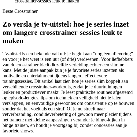
crosstrainer-sessies leuk te maken
Beste Crosstrainer
Zo versla je tv-uitstel: hoe je series inzet
om langere crosstrainer-sessies leuk te
maken
Tv-uitstel is een bekende valkuil: je begint aan “nog één aflevering”
en voor je het weet is een uur (of drie) verdwenen. Voor liefhebbers
van de crosstrainer biedt diezelfde verleiding echter een slimme
kans. Met de juiste aanpak kun je je favoriete series inzetten als
motivatie en entertainment tijdens langere, effectievere
trainingssessies. Dit artikel laat zien hoe je series slim koppelt aan
verschillende crosstrainer-workouts, zodat je je duurtrainingen
leuker en productiever maakt. Je leest praktische routines afgestemd
op episode-lengtes, tips om techniek en veiligheid niet te laten
verslappen, en eenvoudige gewoontes om consistentie op te bouwen
zonder dat het voelt als een straf. Of je nu streeft naar
vetverbranding, conditieverbetering of gewoon meer plezier tijdens
het trainen: met kleine aanpassingen verander je binge-kijken in
binge-trainen, en houdt je voortgang bij zonder concessies aan je
favoriete shows.