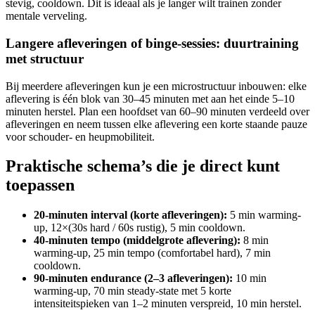
stevig, cooldown. Dit is ideaal als je langer wilt trainen zonder
mentale verveling.
Langere afleveringen of binge-sessies: duurtraining
met structuur
Bij meerdere afleveringen kun je een microstructuur inbouwen: elke
aflevering is één blok van 30–45 minuten met aan het einde 5–10
minuten herstel. Plan een hoofdset van 60–90 minuten verdeeld over
afleveringen en neem tussen elke aflevering een korte staande pauze
voor schouder- en heupmobiliteit.
Praktische schema’s die je direct kunt
toepassen
20-minuten interval (korte afleveringen):
5 min warming-
up, 12×(30s hard / 60s rustig), 5 min cooldown.
40-minuten tempo (middelgrote aflevering):
8 min
warming-up, 25 min tempo (comfortabel hard), 7 min
cooldown.
90-minuten endurance (2–3 afleveringen):
10 min
warming-up, 70 min steady-state met 5 korte
intensiteitspieken van 1–2 minuten verspreid, 10 min herstel.