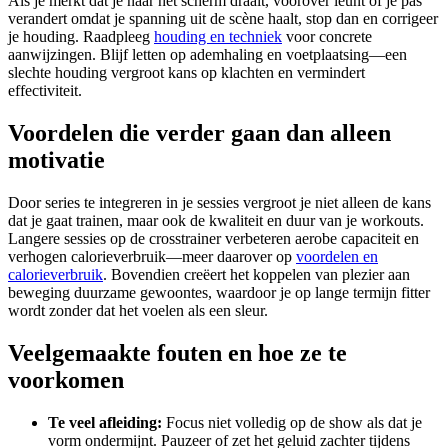
Als je merkt dat je naar het scherm draait, voorover leunt of je pas
verandert omdat je spanning uit de scène haalt, stop dan en corrigeer
je houding. Raadpleeg
houding en techniek
voor concrete
aanwijzingen. Blijf letten op ademhaling en voetplaatsing—een
slechte houding vergroot kans op klachten en vermindert
effectiviteit.
Voordelen die verder gaan dan alleen
motivatie
Door series te integreren in je sessies vergroot je niet alleen de kans
dat je gaat trainen, maar ook de kwaliteit en duur van je workouts.
Langere sessies op de crosstrainer verbeteren aerobe capaciteit en
verhogen calorieverbruik—meer daarover op
voordelen en
calorieverbruik
. Bovendien creëert het koppelen van plezier aan
beweging duurzame gewoontes, waardoor je op lange termijn fitter
wordt zonder dat het voelen als een sleur.
Veelgemaakte fouten en hoe ze te
voorkomen
Te veel afleiding:
Focus niet volledig op de show als dat je
vorm ondermijnt. Pauzeer of zet het geluid zachter tijdens