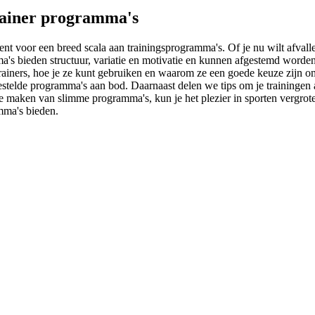
trainer programma's
leent voor een breed scala aan trainingsprogramma's. Of je nu wilt afvall
a's bieden structuur, variatie en motivatie en kunnen afgestemd worden
rainers, hoe je ze kunt gebruiken en waarom ze een goede keuze zijn o
estelde programma's aan bod. Daarnaast delen we tips om je trainingen a
e maken van slimme programma's, kun je het plezier in sporten vergroten 
mma's bieden.