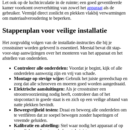
Let ook op de luchtcirculatie in de ruimte; een goed geventileerde
kamer voorkomt oververhitting van zowel het
apparaat
als de
gebruiker. Vermijd direct zonlicht en plekken vlakbij verwarmingen
om materiaalveroudering te beperken.
Stappenplan voor veilige installatie
Het zorgvuldig volgen van de installatie-instructies die bij je
crosstrainer worden geleverd is essentieel. Meestal bevat dit stap-
voor-stap aanwijzingen over het monteren van het apparaat en het
afstellen van onderdelen.
Controleer alle onderdelen:
Voordat je begint, kijk of alle
onderdelen aanwezig zijn en vrij van schade.
Montage op stevige wijze:
Gebruik het juiste gereedschap en
zorg dat alle schroeven en moeren goed worden aangedraaid.
Elektrische aansluitingen:
Als je crosstrainer een
stroomvoorziening nodig heeft, controleer dan of het
stopcontact in goede staat is en zich op een veilige afstand van
natte plekken bevindt.
Beweegvrijheid testen:
Draai en beweeg alle onderdelen om
te verifiëren dat ze soepel bewegen zonder haperingen of
vreemde geluiden.
Kalibratie en afstelling:
Stel waar nodig het apparaat af op