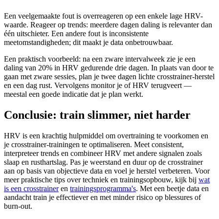
Een veelgemaakte fout is overreageren op een enkele lage HRV-
waarde. Reageer op trends: meerdere dagen daling is relevanter dan
één uitschieter. Een andere fout is inconsistente
meetomstandigheden; dit maakt je data onbetrouwbaar.
Een praktisch voorbeeld: na een zware intervalweek zie je een
daling van 20% in HRV gedurende drie dagen. In plaats van door te
gaan met zware sessies, plan je twee dagen lichte crosstrainer-herstel
en een dag rust. Vervolgens monitor je of HRV terugveert —
meestal een goede indicatie dat je plan werkt.
Conclusie: train slimmer, niet harder
HRV is een krachtig hulpmiddel om overtraining te voorkomen en
je crosstrainer-trainingen te optimaliseren. Meet consistent,
interpreteer trends en combineer HRV met andere signalen zoals
slaap en rusthartslag. Pas je weerstand en duur op de crosstrainer
aan op basis van objectieve data en voel je herstel verbeteren. Voor
meer praktische tips over techniek en trainingsopbouw, kijk bij
wat
is een crosstrainer
en
trainingsprogramma's
. Met een beetje data en
aandacht train je effectiever en met minder risico op blessures of
burn-out.