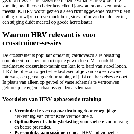
gezond stress- en herstel­systeem kleine variaties: hoe groter die
variatie, hoe fitter en beter herstellend jouw autonome zenuwstelsel
meestal is. HRV wordt gezien als een richtinggevende maatstaf: een
daling kan wijzen op vermoeidheid, stress of onvoldoende herstel;
een stijging duidt meestal op goede herstelstatus.
Waarom HRV relevant is voor
crosstrainer-sessies
De crosstrainer is populair omdat hij cardiovasculaire belasting
combineert met lage impact op de gewrichten. Maar ook bij
regelmatige crosstrainer-trainingen kun je te hard van stapel lopen.
HRV helpt je om objectief te beslissen of je vandaag een zware
interval-, een gematigde duurtraining of juist een herstelsessie doet.
In plaats van alleen op gevoel of vaste schema's te vertrouwen,
gebruik je je eigen lichaamssignalen als leidraad.
Voordelen van HRV-gebaseerde training
Vermindert risico op overtraining
door vroegtijdige
herkenning van chronische vermoeidheid.
Optimaliseert trainingsbelasting
voor snellere vooruitgang
en betere prestaties.
Persoonlijke aanpassingen
omdat HRV individueel is —