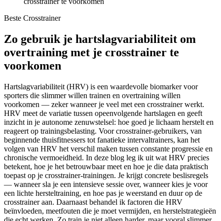
crosstrainer te voorkomen
Beste Crosstrainer
Zo gebruik je hartslagvariabiliteit om
overtraining met je crosstrainer te
voorkomen
Hartslagvariabiliteit (HRV) is een waardevolle biomarker voor
sporters die slimmer willen trainen en overtraining willen
voorkomen — zeker wanneer je veel met een crosstrainer werkt.
HRV meet de variatie tussen opeenvolgende hartslagen en geeft
inzicht in je autonome zenuwstelsel: hoe goed je lichaam herstelt en
reageert op trainingsbelasting. Voor crosstrainer-gebruikers, van
beginnende thuisfitnessers tot fanatieke intervaltrainers, kan het
volgen van HRV het verschil maken tussen constante progressie en
chronische vermoeidheid. In deze blog leg ik uit wat HRV precies
betekent, hoe je het betrouwbaar meet en hoe je die data praktisch
toepast op je crosstrainer-trainingen. Je krijgt concrete beslisregels
— wanneer sla je een intensieve sessie over, wanneer kies je voor
een lichte hersteltraining, en hoe pas je weerstand en duur op de
crosstrainer aan. Daarnaast behandel ik factoren die HRV
beïnvloeden, meetfouten die je moet vermijden, en herstelstrategieën
die echt werken. Zo train je niet alleen harder, maar vooral slimmer