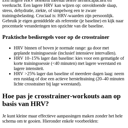
Een hogere HRV betekent meestal betere herstelcapaciteit en
veerkracht. Een lagere HRV kan wijzen op: onvoldoende slaap,
stress, dehydratie, ziekte, of simpelweg een te zware
trainingsbelasting. Cruciaal is: HRV-waarden zijn persoonlijk.
Gebruik je eigen gemiddelde als referentie (je baseline) en kijk naar
procentuele veranderingen ten opzichte van die baseline.
Praktische beslisregels voor op de crosstrainer
HRV binnen of boven je normale range: ga door met
geplande trainingssessie (inclusief intensieve intervallen).
HRV 10–15% lager dan baseline: kies voor een gematigde of
korte trainingssessie (<40 minuten) met lagere weerstand en
lagere intensiteit.
HRV >25% lager dan baseline of meerdere dagen laag: neem
een rustdag of doe een actieve hersteltraining (20–40 minuten
lichte crosstrainer bij lage weerstand).
Hoe pas je crosstrainer-workouts aan op
basis van HRV?
Je kunt kleine maar effectieve aanpassingen maken zonder het hele
schema om te gooien. Hieronder enkele voorbeelden: