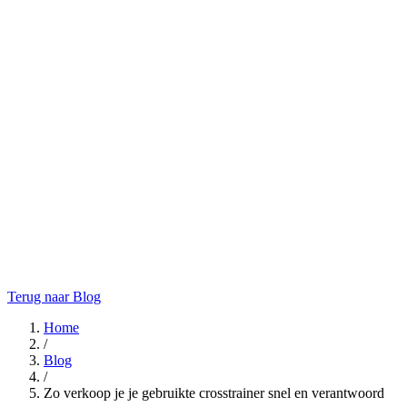
Terug naar Blog
Home
/
Blog
/
Zo verkoop je je gebruikte crosstrainer snel en verantwoord