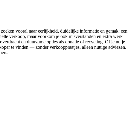
 zoeken vooral naar eerlijkheid, duidelijke informatie en gemak: een
n snelle verkoop, maar voorkom je ook misverstanden en extra werk
e overdracht en duurzame opties als donatie of recycling. Of je nu je
 koper te vinden — zonder verkooppraatjes, alleen nuttige adviezen.
ners.