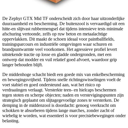
De Zephyr GTX Mid TF onderscheidt zich door haar uitzonderlijke
duurzaamheid en bescherming. De buitenzool is vervaardigd uit een
hitte‑en slijtvast rubbermengsel dat tijdens intensieve tests minimale
afschuring vertoonde, zelfs op ruw beton en metaalachtige
oppervlakken. Dit maakt de schoen ideaal voor paintballfields,
trainingsparcours en industriële omgevingen waar schuren en
brandpuntwarmte veel voorkomen. Het agressieve profiel levert
uitstekende tractie op losse en gladde ondergronden, met een
ontwerp dat modder en vuil relatief goed afvoert, waardoor grip
langer behouden blijft.
De middenhoge schacht biedt een goede mix van enkelbescherming
en bewegingsvrijheid. Tijdens snelle richtingswisselingen voelt de
voet stabiel en goed ondersteund aan, wat het risico op
verdraaiingen verlaagt. Versterkte teen- en hielcaps beschermen
tegen stoten en scherpe objecten; naden en verstevigingspunten zijn
strategisch geplaatst om slijtagegevoelige zones te versterken. De
demping in de middenzool is doordacht: genoeg veerkracht om
schokken te absorberen tijdens lange marches, zonder zacht of
wiebelig te worden, wat essentieel is voor precisiebewegingen onder
belasting.