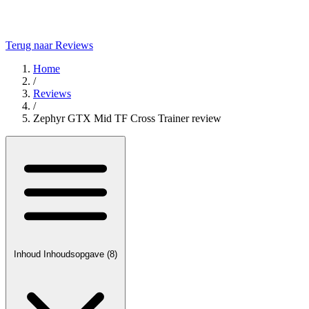
Terug naar Reviews
Home
/
Reviews
/
Zephyr GTX Mid TF Cross Trainer review
Inhoud
Inhoudsopgave
(8)