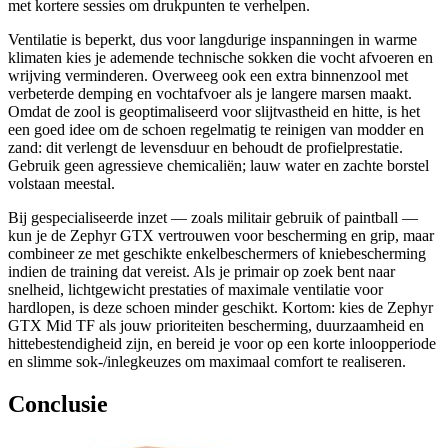
met kortere sessies om drukpunten te verhelpen.
Ventilatie is beperkt, dus voor langdurige inspanningen in warme
klimaten kies je ademende technische sokken die vocht afvoeren en
wrijving verminderen. Overweeg ook een extra binnenzool met
verbeterde demping en vochtafvoer als je langere marsen maakt.
Omdat de zool is geoptimaliseerd voor slijtvastheid en hitte, is het
een goed idee om de schoen regelmatig te reinigen van modder en
zand: dit verlengt de levensduur en behoudt de profielprestatie.
Gebruik geen agressieve chemicaliën; lauw water en zachte borstel
volstaan meestal.
Bij gespecialiseerde inzet — zoals militair gebruik of paintball —
kun je de Zephyr GTX vertrouwen voor bescherming en grip, maar
combineer ze met geschikte enkelbeschermers of kniebescherming
indien de training dat vereist. Als je primair op zoek bent naar
snelheid, lichtgewicht prestaties of maximale ventilatie voor
hardlopen, is deze schoen minder geschikt. Kortom: kies de Zephyr
GTX Mid TF als jouw prioriteiten bescherming, duurzaamheid en
hittebestendigheid zijn, en bereid je voor op een korte inloopperiode
en slimme sok‑/inlegkeuzes om maximaal comfort te realiseren.
Conclusie