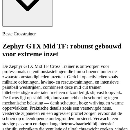
Beste Crosstrainer
Zephyr GTX Mid TF: robuust gebouwd
voor extreme inzet
De Zephyr GTX Mid TF Cross Trainer is ontworpen voor
professionals en enthousiastelingen die hun schoenen onder de
zwaarste omstandigheden inzetten. Gericht op activiteiten zoals
militaire oefeningen, lawine‑ en rescue-trainingen, en intensieve
paintball‑wedstrijden, combineert deze mid‑cut trainer
hittebestendige materialen met een uitzonderlijk slijtvast loopvlak.
De focus ligt op stabiliteit, duurzaamheid en bescherming tegen
mechanische belasting — denk scheuren, hoge wrijving en warme
oppervlakken. Praktische details zoals een verstevigde neus,
versterkte zijpanelen en een agressief profiel zorgen ervoor dat de
schoen op uiteenlopende ondergronden presteert. Verwacht een
stevige pasvorm en dagenlange betrouwbaarheid bij intensief
gebruik; gebruikers die ventilatie of ultralichtgewicht zoeken, vinden