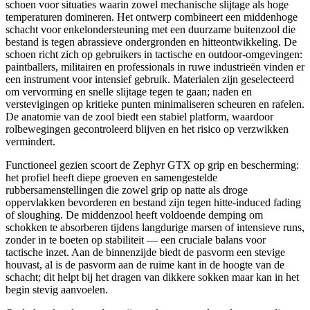
schoen voor situaties waarin zowel mechanische slijtage als hoge
temperaturen domineren. Het ontwerp combineert een middenhoge
schacht voor enkelondersteuning met een duurzame buitenzool die
bestand is tegen abrassieve ondergronden en hitteontwikkeling. De
schoen richt zich op gebruikers in tactische en outdoor‑omgevingen:
paintballers, militairen en professionals in ruwe industrieën vinden er
een instrument voor intensief gebruik. Materialen zijn geselecteerd
om vervorming en snelle slijtage tegen te gaan; naden en
verstevigingen op kritieke punten minimaliseren scheuren en rafelen.
De anatomie van de zool biedt een stabiel platform, waardoor
rolbewegingen gecontroleerd blijven en het risico op verzwikken
vermindert.
Functioneel gezien scoort de Zephyr GTX op grip en bescherming:
het profiel heeft diepe groeven en samengestelde
rubbersamenstellingen die zowel grip op natte als droge
oppervlakken bevorderen en bestand zijn tegen hitte‑induced fading
of sloughing. De middenzool heeft voldoende demping om
schokken te absorberen tijdens langdurige marsen of intensieve runs,
zonder in te boeten op stabiliteit — een cruciale balans voor
tactische inzet. Aan de binnenzijde biedt de pasvorm een stevige
houvast, al is de pasvorm aan de ruime kant in de hoogte van de
schacht; dit helpt bij het dragen van dikkere sokken maar kan in het
begin stevig aanvoelen.