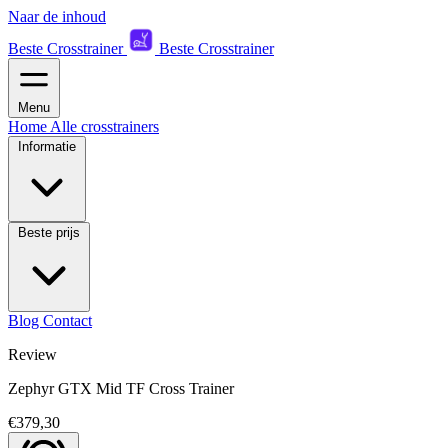
Naar de inhoud
Beste Crosstrainer
Beste Crosstrainer
Menu
Home
Alle crosstrainers
Informatie
Beste prijs
Blog
Contact
Review
Zephyr GTX Mid TF Cross Trainer
€379,30