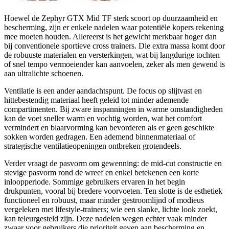
Hoewel de Zephyr GTX Mid TF sterk scoort op duurzaamheid en
bescherming, zijn er enkele nadelen waar potentiële kopers rekening
mee moeten houden. Allereerst is het gewicht merkbaar hoger dan
bij conventionele sportieve cross trainers. Die extra massa komt door
de robuuste materialen en versterkingen, wat bij langdurige tochten
of snel tempo vermoeiender kan aanvoelen, zeker als men gewend is
aan ultralichte schoenen.
Ventilatie is een ander aandachtspunt. De focus op slijtvast en
hittebestendig materiaal heeft geleid tot minder ademende
compartimenten. Bij zware inspanningen in warme omstandigheden
kan de voet sneller warm en vochtig worden, wat het comfort
vermindert en blaarvorming kan bevorderen als er geen geschikte
sokken worden gedragen. Een ademend binnenmateriaal of
strategische ventilatieopeningen ontbreken grotendeels.
Verder vraagt de pasvorm om gewenning: de mid‑cut constructie en
stevige pasvorm rond de wreef en enkel betekenen een korte
inloopperiode. Sommige gebruikers ervaren in het begin
drukpunten, vooral bij bredere voorvoeten. Ten slotte is de esthetiek
functioneel en robuust, maar minder gestroomlijnd of modieus
vergeleken met lifestyle‑trainers; wie een slanke, lichte look zoekt,
kan teleurgesteld zijn. Deze nadelen wegen echter vaak minder
zwaar voor gebruikers die prioriteit geven aan bescherming en