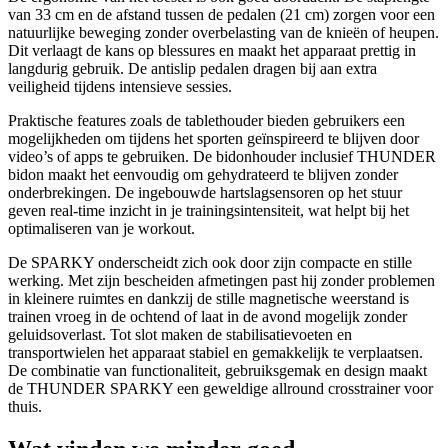
van 33 cm en de afstand tussen de pedalen (21 cm) zorgen voor een
natuurlijke beweging zonder overbelasting van de knieën of heupen.
Dit verlaagt de kans op blessures en maakt het apparaat prettig in
langdurig gebruik. De antislip pedalen dragen bij aan extra
veiligheid tijdens intensieve sessies.
Praktische features zoals de tablethouder bieden gebruikers een
mogelijkheden om tijdens het sporten geïnspireerd te blijven door
video’s of apps te gebruiken. De bidonhouder inclusief THUNDER
bidon maakt het eenvoudig om gehydrateerd te blijven zonder
onderbrekingen. De ingebouwde hartslagsensoren op het stuur
geven real-time inzicht in je trainingsintensiteit, wat helpt bij het
optimaliseren van je workout.
De SPARKY onderscheidt zich ook door zijn compacte en stille
werking. Met zijn bescheiden afmetingen past hij zonder problemen
in kleinere ruimtes en dankzij de stille magnetische weerstand is
trainen vroeg in de ochtend of laat in de avond mogelijk zonder
geluidsoverlast. Tot slot maken de stabilisatievoeten en
transportwielen het apparaat stabiel en gemakkelijk te verplaatsen.
De combinatie van functionaliteit, gebruiksgemak en design maakt
de THUNDER SPARKY een geweldige allround crosstrainer voor
thuis.