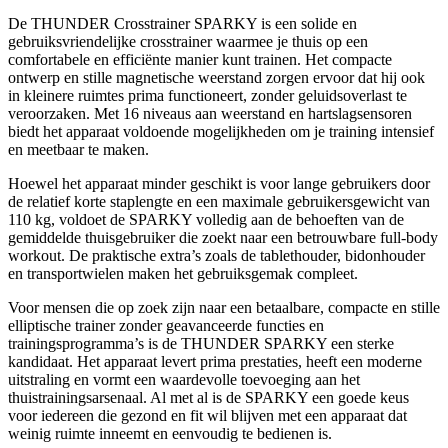
De THUNDER Crosstrainer SPARKY is een solide en
gebruiksvriendelijke crosstrainer waarmee je thuis op een
comfortabele en efficiënte manier kunt trainen. Het compacte
ontwerp en stille magnetische weerstand zorgen ervoor dat hij ook
in kleinere ruimtes prima functioneert, zonder geluidsoverlast te
veroorzaken. Met 16 niveaus aan weerstand en hartslagsensoren
biedt het apparaat voldoende mogelijkheden om je training intensief
en meetbaar te maken.
Hoewel het apparaat minder geschikt is voor lange gebruikers door
de relatief korte staplengte en een maximale gebruikersgewicht van
110 kg, voldoet de SPARKY volledig aan de behoeften van de
gemiddelde thuisgebruiker die zoekt naar een betrouwbare full-body
workout. De praktische extra’s zoals de tablethouder, bidonhouder
en transportwielen maken het gebruiksgemak compleet.
Voor mensen die op zoek zijn naar een betaalbare, compacte en stille
elliptische trainer zonder geavanceerde functies en
trainingsprogramma’s is de THUNDER SPARKY een sterke
kandidaat. Het apparaat levert prima prestaties, heeft een moderne
uitstraling en vormt een waardevolle toevoeging aan het
thuistrainingsarsenaal. Al met al is de SPARKY een goede keus
voor iedereen die gezond en fit wil blijven met een apparaat dat
weinig ruimte inneemt en eenvoudig te bedienen is.