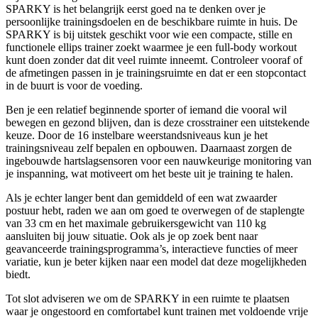
SPARKY is het belangrijk eerst goed na te denken over je
persoonlijke trainingsdoelen en de beschikbare ruimte in huis. De
SPARKY is bij uitstek geschikt voor wie een compacte, stille en
functionele ellips trainer zoekt waarmee je een full-body workout
kunt doen zonder dat dit veel ruimte inneemt. Controleer vooraf of
de afmetingen passen in je trainingsruimte en dat er een stopcontact
in de buurt is voor de voeding.
Ben je een relatief beginnende sporter of iemand die vooral wil
bewegen en gezond blijven, dan is deze crosstrainer een uitstekende
keuze. Door de 16 instelbare weerstandsniveaus kun je het
trainingsniveau zelf bepalen en opbouwen. Daarnaast zorgen de
ingebouwde hartslagsensoren voor een nauwkeurige monitoring van
je inspanning, wat motiveert om het beste uit je training te halen.
Als je echter langer bent dan gemiddeld of een wat zwaarder
postuur hebt, raden we aan om goed te overwegen of de staplengte
van 33 cm en het maximale gebruikersgewicht van 110 kg
aansluiten bij jouw situatie. Ook als je op zoek bent naar
geavanceerde trainingsprogramma’s, interactieve functies of meer
variatie, kun je beter kijken naar een model dat deze mogelijkheden
biedt.
Tot slot adviseren we om de SPARKY in een ruimte te plaatsen
waar je ongestoord en comfortabel kunt trainen met voldoende vrije