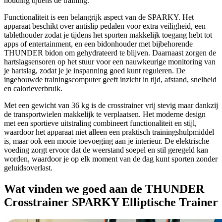
houding tijdens de training.
Functionaliteit is een belangrijk aspect van de SPARKY. Het
apparaat beschikt over antislip pedalen voor extra veiligheid, een
tablethouder zodat je tijdens het sporten makkelijk toegang hebt tot
apps of entertainment, en een bidonhouder met bijbehorende
THUNDER bidon om gehydrateerd te blijven. Daarnaast zorgen de
hartslagsensoren op het stuur voor een nauwkeurige monitoring van
je hartslag, zodat je je inspanning goed kunt reguleren. De
ingebouwde trainingscomputer geeft inzicht in tijd, afstand, snelheid
en calorieverbruik.
Met een gewicht van 36 kg is de crosstrainer vrij stevig maar dankzij
de transportwielen makkelijk te verplaatsen. Het moderne design
met een sportieve uitstraling combineert functionaliteit en stijl,
waardoor het apparaat niet alleen een praktisch trainingshulpmiddel
is, maar ook een mooie toevoeging aan je interieur. De elektrische
voeding zorgt ervoor dat de weerstand soepel en stil geregeld kan
worden, waardoor je op elk moment van de dag kunt sporten zonder
geluidsoverlast.
Wat vinden we goed aan de THUNDER
Crosstrainer SPARKY Elliptische Trainer