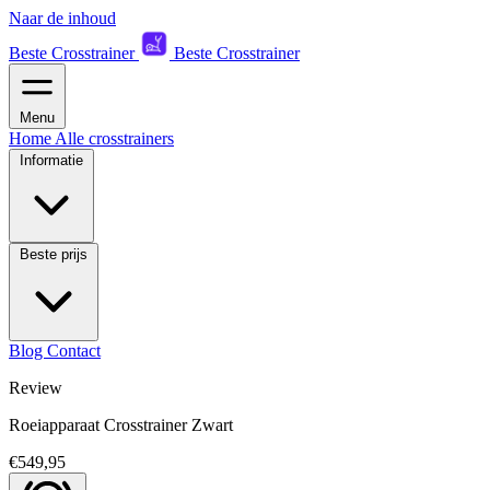
Naar de inhoud
Beste Crosstrainer
Beste Crosstrainer
Menu
Home
Alle crosstrainers
Informatie
Beste prijs
Blog
Contact
Review
Roeiapparaat Crosstrainer Zwart
€549,95