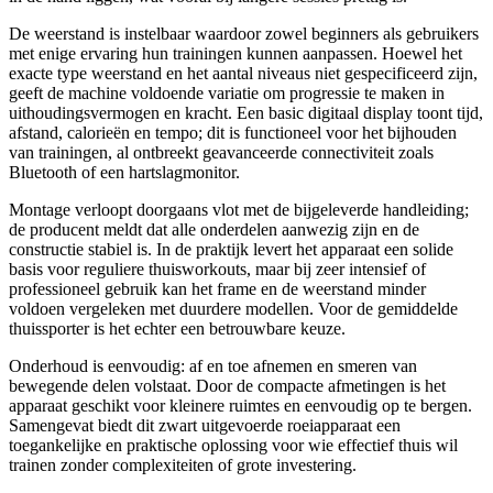
De weerstand is instelbaar waardoor zowel beginners als gebruikers
met enige ervaring hun trainingen kunnen aanpassen. Hoewel het
exacte type weerstand en het aantal niveaus niet gespecificeerd zijn,
geeft de machine voldoende variatie om progressie te maken in
uithoudingsvermogen en kracht. Een basic digitaal display toont tijd,
afstand, calorieën en tempo; dit is functioneel voor het bijhouden
van trainingen, al ontbreekt geavanceerde connectiviteit zoals
Bluetooth of een hartslagmonitor.
Montage verloopt doorgaans vlot met de bijgeleverde handleiding;
de producent meldt dat alle onderdelen aanwezig zijn en de
constructie stabiel is. In de praktijk levert het apparaat een solide
basis voor reguliere thuisworkouts, maar bij zeer intensief of
professioneel gebruik kan het frame en de weerstand minder
voldoen vergeleken met duurdere modellen. Voor de gemiddelde
thuissporter is het echter een betrouwbare keuze.
Onderhoud is eenvoudig: af en toe afnemen en smeren van
bewegende delen volstaat. Door de compacte afmetingen is het
apparaat geschikt voor kleinere ruimtes en eenvoudig op te bergen.
Samengevat biedt dit zwart uitgevoerde roeiapparaat een
toegankelijke en praktische oplossing voor wie effectief thuis wil
trainen zonder complexiteiten of grote investering.