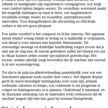
zitbank en handgrepen zijn ergonomisch vormgegeven, wat zorgt
voor comfort tijdens langere sessies. De verstelbare weerstand maakt
het mogelijk trainingen op maat te doen, van laagintensieve
revalidatie-achtige sessies tot zwaardere, spieropbouwende
intervallen. Voor thuisgebruikers die afwisseling en efficiëntie
zoeken is dat een groot pluspunt.
Een ander voordeel is het compacte en lichte ontwerp. Het apparaat
neemt relatief weinig ruimte in beslag en is makkelijk te verplaatsen,
wat ideaal is voor mensen met beperkte fitnessruimte. De
eenvoudige montage en duidelijke handleiding zorgen ervoor dat je
snel aan de slag kan; de meeste gebruikers zullen het binnen een uur
in elkaar kunnen zetten zonder specialistisch gereedschap. Het
zwarte, strakke uiterlijk zorgt bovendien dat de machine niet storend
is in een woonomgeving.
Tot slot is de prijs-kwaliteitverhouding aantrekkelijk voor wie een
functioneel apparaat zoekt zonder dure extra’s. Het digitale display
geeft de meest benodigde trainingsdata weer zoals tijd, afstand,
verbrande calorieën en tempo, wat voldoende is om progressie te
volgen en trainingssessies in te plannen. Onderhoud is minimaal, en
de duurzame uitstraling van de materialen wekt vertrouwen dat de
machine langere tijd mee kan gaan bij normaal thuisgebruik.