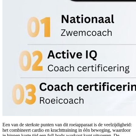
Een van de sterkste punten van dit roeiapparaat is de veelzijdigheid:
het combineert cardio en krachttraining in één beweging, waardoor
je binnen korte tijd een full-body workout kunt uitvoeren. De