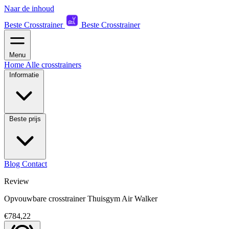
Naar de inhoud
Beste Crosstrainer
Beste Crosstrainer
Menu
Home
Alle crosstrainers
Informatie
Beste prijs
Blog
Contact
Review
Opvouwbare crosstrainer Thuisgym Air Walker
€784,22