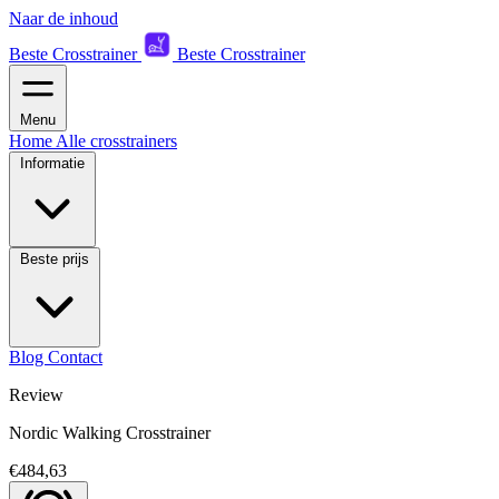
Naar de inhoud
Beste Crosstrainer
Beste Crosstrainer
Menu
Home
Alle crosstrainers
Informatie
Beste prijs
Blog
Contact
Review
Nordic Walking Crosstrainer
€484,63