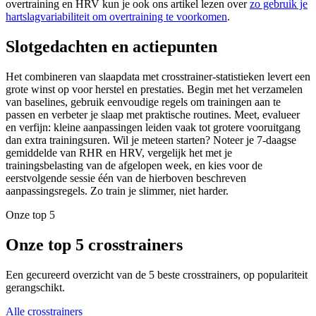
overtraining en HRV kun je ook ons artikel lezen over
zo gebruik je
hartslagvariabiliteit om overtraining te voorkomen
.
Slotgedachten en actiepunten
Het combineren van slaapdata met crosstrainer-statistieken levert een
grote winst op voor herstel en prestaties. Begin met het verzamelen
van baselines, gebruik eenvoudige regels om trainingen aan te
passen en verbeter je slaap met praktische routines. Meet, evalueer
en verfijn: kleine aanpassingen leiden vaak tot grotere vooruitgang
dan extra trainingsuren. Wil je meteen starten? Noteer je 7-daagse
gemiddelde van RHR en HRV, vergelijk het met je
trainingsbelasting van de afgelopen week, en kies voor de
eerstvolgende sessie één van de hierboven beschreven
aanpassingsregels. Zo train je slimmer, niet harder.
Onze top 5
Onze top 5 crosstrainers
Een gecureerd overzicht van de 5 beste crosstrainers, op populariteit
gerangschikt.
Alle crosstrainers