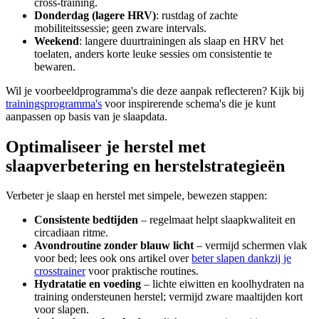
cross-training.
Donderdag (lagere HRV)
: rustdag of zachte
mobiliteitssessie; geen zware intervals.
Weekend
: langere duurtrainingen als slaap en HRV het
toelaten, anders korte leuke sessies om consistentie te
bewaren.
Wil je voorbeeldprogramma's die deze aanpak reflecteren? Kijk bij
trainingsprogramma's
voor inspirerende schema's die je kunt
aanpassen op basis van je slaapdata.
Optimaliseer je herstel met
slaapverbetering en herstelstrategieën
Verbeter je slaap en herstel met simpele, bewezen stappen:
Consistente bedtijden
– regelmaat helpt slaapkwaliteit en
circadiaan ritme.
Avondroutine zonder blauw licht
– vermijd schermen vlak
voor bed; lees ook ons artikel over
beter slapen dankzij je
crosstrainer
voor praktische routines.
Hydratatie en voeding
– lichte eiwitten en koolhydraten na
training ondersteunen herstel; vermijd zware maaltijden kort
voor slapen.