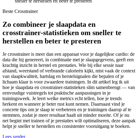
sneller te herstellen en beter te presteren
Beste Crosstrainer
Zo combineer je slaapdata en
crosstrainer-statistieken om sneller te
herstellen en beter te presteren
Je crosstrainer is meer dan een apparaat voor je dagelijkse cardio: de
data die hij genereert, in combinatie met je slaapgegevens, geeft een
krachtig inzicht in herstel en prestaties. Wie bij elke sessie naar
afstand, weerstand of verbrande calorieën kijkt, mist vaak de context
van slaapkwaliteit, hartslag en herstelsignalen die bepalen of je
lichaam klaar is voor zwaardere trainingen. In dit artikel leg ik uit
hoe je slaapdata en crosstrainer-statistieken slim samenbrengt — van
eenvoudige vuistregels tot praktische aanpassingen in je
trainingsweek. Je leert welke metrics echt tellen, hoe je trends
herkent en wanneer je beter rust kunt nemen. Daarnaast vind je
concrete tips om je slaap te verbeteren en je trainingen daarop af te
stemmen, zodat je meer resultaat haalt uit minder moeite. Of je nu
net begint met trainen of je prestaties wilt optimaliseren, deze aanpak
helpt je sneller te herstellen en consistenter vooruitgang te boeken.
Lees verder