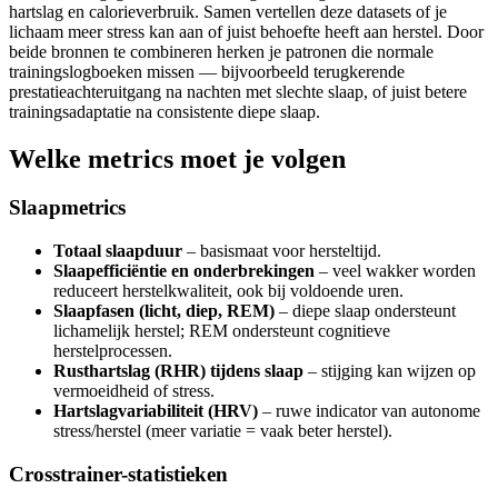
hartslag en calorieverbruik. Samen vertellen deze datasets of je
lichaam meer stress kan aan of juist behoefte heeft aan herstel. Door
beide bronnen te combineren herken je patronen die normale
trainingslogboeken missen — bijvoorbeeld terugkerende
prestatieachteruitgang na nachten met slechte slaap, of juist betere
trainingsadaptatie na consistente diepe slaap.
Welke metrics moet je volgen
Slaapmetrics
Totaal slaapduur
– basismaat voor hersteltijd.
Slaapefficiëntie en onderbrekingen
– veel wakker worden
reduceert herstelkwaliteit, ook bij voldoende uren.
Slaapfasen (licht, diep, REM)
– diepe slaap ondersteunt
lichamelijk herstel; REM ondersteunt cognitieve
herstelprocessen.
Rusthartslag (RHR) tijdens slaap
– stijging kan wijzen op
vermoeidheid of stress.
Hartslagvariabiliteit (HRV)
– ruwe indicator van autonome
stress/herstel (meer variatie = vaak beter herstel).
Crosstrainer-statistieken