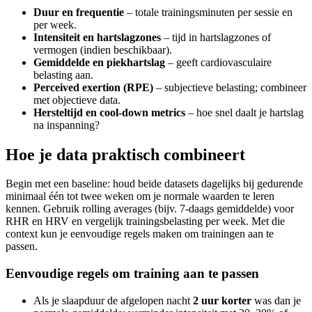
Duur en frequentie
– totale trainingsminuten per sessie en
per week.
Intensiteit en hartslagzones
– tijd in hartslagzones of
vermogen (indien beschikbaar).
Gemiddelde en piekhartslag
– geeft cardiovasculaire
belasting aan.
Perceived exertion (RPE)
– subjectieve belasting; combineer
met objectieve data.
Hersteltijd en cool-down metrics
– hoe snel daalt je hartslag
na inspanning?
Hoe je data praktisch combineert
Begin met een baseline: houd beide datasets dagelijks bij gedurende
minimaal één tot twee weken om je normale waarden te leren
kennen. Gebruik rolling averages (bijv. 7-daags gemiddelde) voor
RHR en HRV en vergelijk trainingsbelasting per week. Met die
context kun je eenvoudige regels maken om trainingen aan te
passen.
Eenvoudige regels om training aan te passen
Als je slaapduur de afgelopen nacht
2 uur korter
was dan je