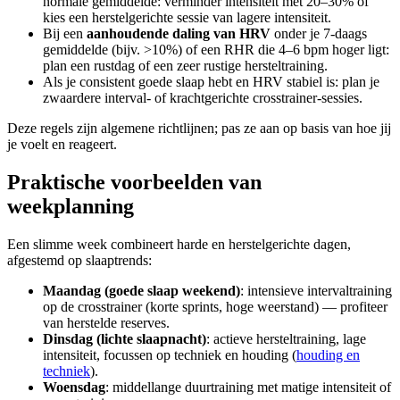
normale gemiddelde: verminder intensiteit met 20–30% of
kies een herstelgerichte sessie van lagere intensiteit.
Bij een
aanhoudende daling van HRV
onder je 7-daags
gemiddelde (bijv. >10%) of een RHR die 4–6 bpm hoger ligt:
plan een rustdag of een zeer rustige hersteltraining.
Als je consistent goede slaap hebt en HRV stabiel is: plan je
zwaardere interval- of krachtgerichte crosstrainer-sessies.
Deze regels zijn algemene richtlijnen; pas ze aan op basis van hoe jij
je voelt en reageert.
Praktische voorbeelden van
weekplanning
Een slimme week combineert harde en herstelgerichte dagen,
afgestemd op slaaptrends:
Maandag (goede slaap weekend)
: intensieve intervaltraining
op de crosstrainer (korte sprints, hoge weerstand) — profiteer
van herstelde reserves.
Dinsdag (lichte slaapnacht)
: actieve hersteltraining, lage
intensiteit, focussen op techniek en houding (
houding en
techniek
).
Woensdag
: middellange duurtraining met matige intensiteit of