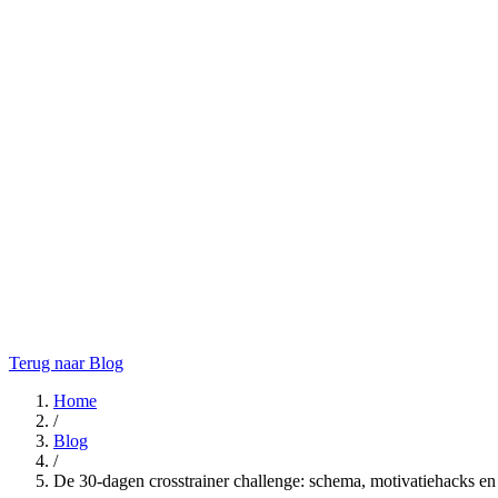
Terug naar Blog
Home
/
Blog
/
De 30-dagen crosstrainer challenge: schema, motivatiehacks en