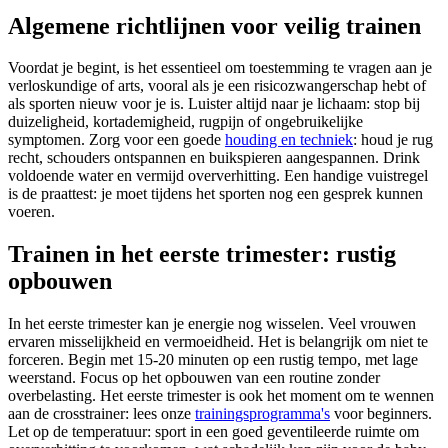
Algemene richtlijnen voor veilig trainen
Voordat je begint, is het essentieel om toestemming te vragen aan je
verloskundige of arts, vooral als je een risicozwangerschap hebt of
als sporten nieuw voor je is. Luister altijd naar je lichaam: stop bij
duizeligheid, kortademigheid, rugpijn of ongebruikelijke
symptomen. Zorg voor een goede
houding en techniek
: houd je rug
recht, schouders ontspannen en buikspieren aangespannen. Drink
voldoende water en vermijd oververhitting. Een handige vuistregel
is de praattest: je moet tijdens het sporten nog een gesprek kunnen
voeren.
Trainen in het eerste trimester: rustig
opbouwen
In het eerste trimester kan je energie nog wisselen. Veel vrouwen
ervaren misselijkheid en vermoeidheid. Het is belangrijk om niet te
forceren. Begin met 15-20 minuten op een rustig tempo, met lage
weerstand. Focus op het opbouwen van een routine zonder
overbelasting. Het eerste trimester is ook het moment om te wennen
aan de crosstrainer: lees onze
trainingsprogramma's
voor beginners.
Let op de temperatuur: sport in een goed geventileerde ruimte om