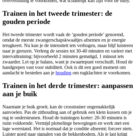
oververhitting te voorkomen, wat schadelijk kan zijn voor de baby.
Trainen in het tweede trimester: de
gouden periode
Het tweede trimester wordt vaak de ‘gouden periode’ genoemd,
omdat de meeste zwangerschapskwaaltjes afnemen en je energie
terugkeert. Nu kun je de intensiteit iets verhogen, maar blijf luisteren
naar je grenzen. Verleng de sessies tot 30-40 minuten en varieer met
intervaltraining: bijvoorbeeld 2 minuten gematigd, 1 minuut iets
zwaarder. Let op je balans, want je zwaartepunt verschuift. Houd de
handgrepen vast voor stabiliteit. Ook is dit een goed moment om
aandacht te besteden aan je
houding
om rugklachten te voorkomen.
Trainen in het derde trimester: aanpassen
aan je buik
Naarmate je buik groeit, kan de crosstrainer ongemakkelijk
aanvoelen. Pas de zithouding aan of gebruik een klein kussen om je
rug te ondersteunen. Houd de trainingen korter: 20-30 minuten is
ruim voldoende. Vermijd plotselinge bewegingen en werk met een
lage weerstand. Het is normaal dat je conditie afneemt; forceer niets.
Luister goed naar signalen van de bekkenbodem. Als je last krijgt